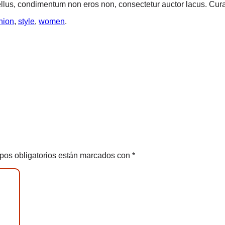
lus, condimentum non eros non, consectetur auctor lacus. Curabi
hion
,
style
,
women
.
pos obligatorios están marcados con
*