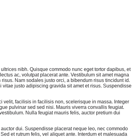
is ultrices nibh. Quisque commodo nunc eget tortor dapibus, et
lectus ac, volutpat placerat ante. Vestibulum sit amet magna
n risus. Nam sodales justo orci, a bibendum risus tincidunt id.
 vitae justo adipiscing gravida sit amet et risus. Suspendisse
 velit, facilisis in facilisis non, scelerisque in massa. Integer
gue pulvinar sed sed nisi. Mauris viverra convallis feugiat.
estibulum. Nulla feugiat mauris felis, auctor pretium dui
tra auctor dui. Suspendisse placerat neque leo, nec commodo
Sed et rutrum felis, vel aliquet ante. Interdum et malesuada