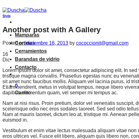
Saltar
al
contenido
Style
Another post with A Gallery
Mamparas
Posted on
diciembre 16, 2013
by
cococcionit@gmail.com
Cortinas
Cerramientos
16
Barandas de vidrio
Dic
Contacto
Lorem ipsum dolor sit amet, consectetur adipiscing elit. In sed
tristique magna convallis. Phasellus egestas nunc eu venenatis
sit amet nunc faucibus mollis. Aliquam vel lacinia purus, id tri
0
Etiam hendrerit, metus in volutpat tempus, neque libero viverr
dapibus elementum quam, vel semper mi tempus ac.
Carrito
Nam at nisi risus. Proin pretium, dolor vel venenatis suscipit, dui
scelerisque odio nec eros sodales laoreet. Sed sed odio tellus. 
Nam at mauris laoreet, dictum leo at, tristique mi. Aenean pell
euismod in.
Vestibulum et enim vitae lectus malesuada aliquam vitae non m
eros ultrices vel. Fusce elit libero, aliquam quis libero non, 