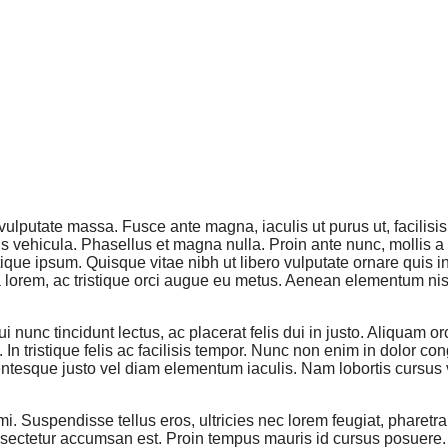
 vulputate massa. Fusce ante magna, iaculis ut purus ut, facilis
 vehicula. Phasellus et magna nulla. Proin ante nunc, mollis a 
stique ipsum. Quisque vitae nibh ut libero vulputate ornare quis i
a lorem, ac tristique orci augue eu metus. Aenean elementum nisi
 nunc tincidunt lectus, ac placerat felis dui in justo. Aliquam orci
In tristique felis ac facilisis tempor. Nunc non enim in dolor con
entesque justo vel diam elementum iaculis. Nam lobortis cursus v
i. Suspendisse tellus eros, ultricies nec lorem feugiat, phare
consectetur accumsan est. Proin tempus mauris id cursus posuere. 