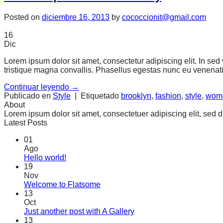
Posted on
diciembre 16, 2013
by
cococcionit@gmail.com
16
Dic
Lorem ipsum dolor sit amet, consectetur adipiscing elit. In sed
tristique magna convallis. Phasellus egestas nunc eu venenatis
Continuar leyendo
→
Publicado en
Style
|
Etiquetado
brooklyn
,
fashion
,
style
,
wom
About
Lorem ipsum dolor sit amet, consectetuer adipiscing elit, se
Latest Posts
01
Ago
Hello world!
19
Nov
Welcome to Flatsome
13
Oct
Just another post with A Gallery
13