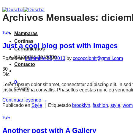
Saltar
al
Archivos Mensuales:
diciem
contenido
Style
Mamparas
Cortinas
Just a cool blog post with Images
Cerramientos
Barandas de vidrio
Posted on
diciembre 30, 2013
by
cococcionit@gmail.com
Contacto
30
Dic
0
Lorem ipsum dolor sit amet, consectetur adipiscing elit. In sed
Carrito
tristique magna convallis. Phasellus egestas nunc eu venenatis
Continuar leyendo
→
Publicado en
Style
|
Etiquetado
brooklyn
,
fashion
,
style
,
wom
Style
Another post with A Gallery