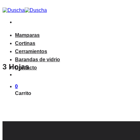
Saltar
al
contenido
Mamparas
Cortinas
Cerramientos
Barandas de vidrio
3 Hojas
Contacto
0
Carrito